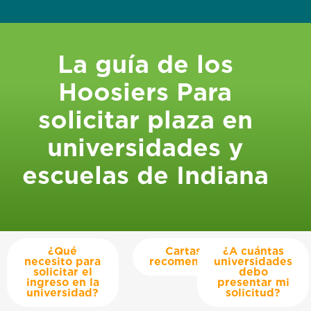
La guía de los
Hoosiers Para
solicitar plaza en
universidades y
escuelas de Indiana
¿Qué
Cartas de
¿A cuántas
necesito para
recomendación
universidades
solicitar el
debo
ingreso en la
presentar mi
universidad?
solicitud?