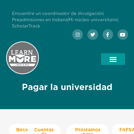
Encuentre un coordinador de divulgación
Preadmisiones en Indiana
Mi núcleo universitario
ScholarTrack
Pagar la universidad
Becas
Cuentas
Préstamos
FAFS