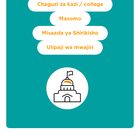
Chaguzi za kazi / college
Masomo
Misaada ya Shirikisho
Ulipaji wa mwajiri