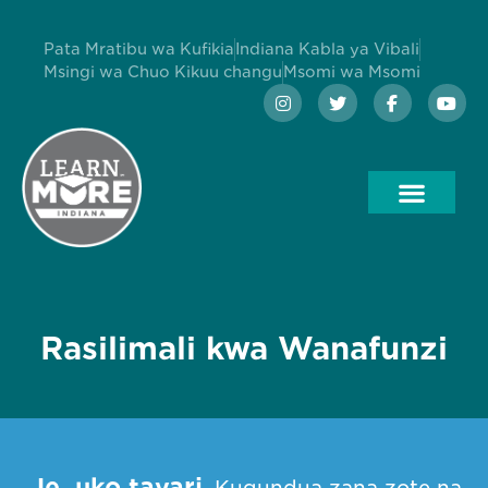
Pata Mratibu wa Kufikia
Indiana Kabla ya Vibali
Msingi wa Chuo Kikuu changu
Msomi wa Msomi
Rasilimali kwa Wanafunzi
Je, uko tayari
Kugundua zana zote na