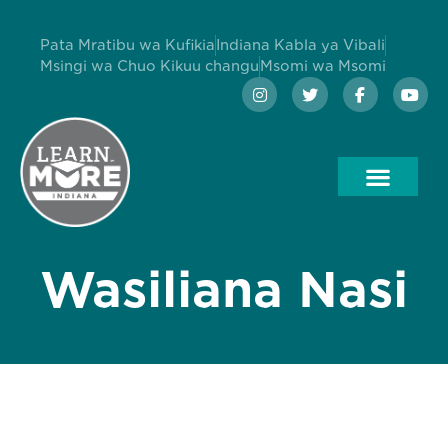
Pata Mratibu wa Kufikia
Indiana Kabla ya Vibali
Msingi wa Chuo Kikuu changu
Msomi wa Msomi
Wasiliana Nasi