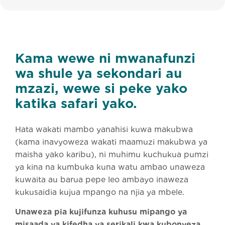
Kama wewe ni mwanafunzi
wa shule ya sekondari au
mzazi, wewe si peke yako
katika safari yako.
Hata wakati mambo yanahisi kuwa makubwa
(kama inavyoweza wakati maamuzi makubwa ya
maisha yako karibu), ni muhimu kuchukua pumzi
ya kina na kumbuka kuna watu ambao unaweza
kuwaita au barua pepe leo ambayo inaweza
kukusaidia kujua mpango na njia ya mbele.
Unaweza pia kujifunza kuhusu mipango ya
misaada ya kifedha ya serikali kwa kubonyeza