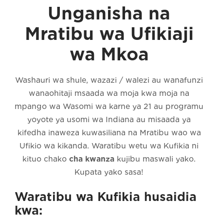
Unganisha na
Mratibu wa Ufikiaji
wa Mkoa
Washauri wa shule, wazazi / walezi au wanafunzi
wanaohitaji msaada wa moja kwa moja na
mpango wa Wasomi wa karne ya 21 au programu
yoyote ya usomi wa Indiana au misaada ya
kifedha inaweza kuwasiliana na Mratibu wao wa
Ufikio wa kikanda. Waratibu wetu wa Kufikia ni
kituo chako
cha kwanza
kujibu maswali yako.
Kupata yako sasa!
Waratibu wa Kufikia husaidia
kwa: