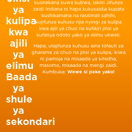
kuonekana kuwa kubwa, lakini Jifunze
ya
zaidi Indiana ni hapa kukusaidia kupata
kushikamana na rasilimali sahihi,
kulipa
kujifunza kuhusu njia nyingi za kulipa
kwa ajili ya chuo na kufikiri jinsi ya
kwa
kufanya ndoto yako ya elimu ukweli.
ajili
Hapa, utajifunza kuhusu aina tofauti za
ya
gharama za chuo na jinsi ya kulipa, ikiwa
ni pamoja na misaada ya kifedha,
elimu
masomo, misaada na mengi zaidi.
Kumbuka:
Wewe si peke yako!
Baada
ya
shule
ya
sekondari