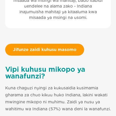
msaada wa msingi wa mahitaji, bado itabidi
uendelee na alama zako - Indiana
inajumuisha mahitaji ya kitaaluma kwa
misaada ya msingi na usomi.
Jifunze zaidi kuhusu masomo
Vipi kuhusu mikopo ya
wanafunzi?
Kuna chaguzi nyingi za kukusaidia kusimamia
gharama za chuo kikuu huko Indiana, lakini wakati
mwingine mikopo ni muhimu. Zaidi ya nusu ya
wahitimu wa Indiana (57%) wana deni la wanafunzi.