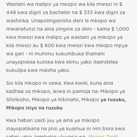
Wastani wa malipo ya mkopo wa kila mwezi ni $
448 kwa digrii za bachelor na $ 333 kwa digrii za
washirika. Unapolinganisha deni la mkopo wa
mwanafunzi na aina zingine za deni - kama $ 1,000
kwa mwezi kwa malipo ya wastani ya mikopo ya
kila mwezi au $ 600 kwa mwezi kwa mkopo mpya
wa gari - ni muhimu kukumbuka thamani
unayopokea kutoka kwa elimu yako itaendelea
kukulipa kwa maisha yako.
Sio kila mkopo ni sawa. Kwa kweli, kuna aina
kadhaa za mikopo, ikiwa ni pamoja na: Mikopo ya
Shirikisho, Mikopo ya Kibinafsi, Mikopo
ya ruzuku,
Mikopo isiyo na ruzuku
Kwa habari zaidi juu ya aina ya mikopo
inayopatikana na jinsi ya kuamua ni nini bora kwa