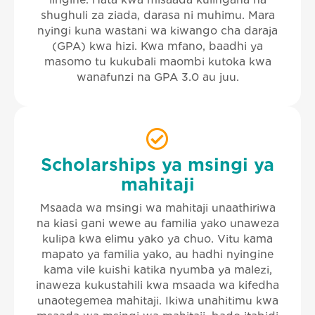
lingine. Hata kwa misaada kulingana na
shughuli za ziada, darasa ni muhimu. Mara
nyingi kuna wastani wa kiwango cha daraja
(GPA) kwa hizi. Kwa mfano, baadhi ya
masomo tu kukubali maombi kutoka kwa
wanafunzi na GPA 3.0 au juu.
Scholarships ya msingi ya
mahitaji
Msaada wa msingi wa mahitaji unaathiriwa
na kiasi gani wewe au familia yako unaweza
kulipa kwa elimu yako ya chuo. Vitu kama
mapato ya familia yako, au hadhi nyingine
kama vile kuishi katika nyumba ya malezi,
inaweza kukustahili kwa msaada wa kifedha
unaotegemea mahitaji. Ikiwa unahitimu kwa