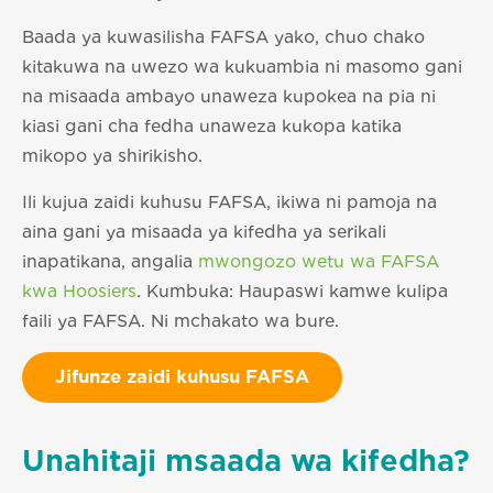
Baada ya kuwasilisha FAFSA yako, chuo chako
kitakuwa na uwezo wa kukuambia ni masomo gani
na misaada ambayo unaweza kupokea na pia ni
kiasi gani cha fedha unaweza kukopa katika
mikopo ya shirikisho.
Ili kujua zaidi kuhusu FAFSA, ikiwa ni pamoja na
aina gani ya misaada ya kifedha ya serikali
inapatikana, angalia
mwongozo wetu wa FAFSA
kwa Hoosiers
. Kumbuka: Haupaswi kamwe kulipa
faili ya FAFSA. Ni mchakato wa bure.
Jifunze zaidi kuhusu FAFSA
Unahitaji msaada wa kifedha?