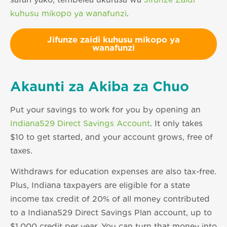
safari yako, tembelea ukurasa wa
Jifunze Zaidi
kuhusu mikopo ya wanafunzi
.
Jifunze zaidi kuhusu mikopo ya
wanafunzi
Akaunti za Akiba za Chuo
Put your savings to work for you by opening an
Indiana529 Direct Savings Account
. It only takes
$10 to get started, and your account grows, free of
taxes.
Withdraws for education expenses are also tax-free.
Plus, Indiana taxpayers are eligible for a state
income tax credit of 20% of all money contributed
to a Indiana529 Direct Savings Plan account, up to
$1,000 credit per year. You can turn that money into