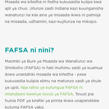
Msaada wa kifedha ni fedha kukusaidia kulipa kwa
ajili ya chuo. Jifunze zaidi Indiana kazi kuunganisha
wanafunzi na kila aina ya misaada ikiwa ni pamoja
na misaada, udhamini, kazi-kujifunza na mikopo.
FAFSA ni nini?
Maombi ya Bure ya Msaada wa Wanafunzi wa
Shirikisho (FAFSA) ni hati muhimu zaidi ya kuamua
ikiwa unastahiki msaada wa kifedha - pesa
kukusaidia kulipia elimu na mafunzo zaidi ya shule
ya upili.
Njia rahisi ya kufungua FAFSA ni
mtandaoni kwenye tovuti ya FAFSA
. Tovuti pia
hutoa PDF ya kirafiki ya printa ikiwa unapendelea
kutuma FAFSA yako.