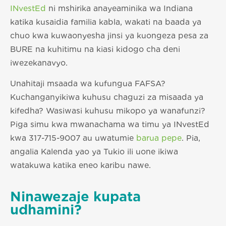
INvestEd
ni mshirika anayeaminika wa Indiana
katika kusaidia familia kabla, wakati na baada ya
chuo kwa kuwaonyesha jinsi ya kuongeza pesa za
BURE na kuhitimu na kiasi kidogo cha deni
iwezekanavyo.
Unahitaji msaada wa kufungua FAFSA?
Kuchanganyikiwa kuhusu chaguzi za misaada ya
kifedha? Wasiwasi kuhusu mikopo ya wanafunzi?
Piga simu kwa mwanachama wa timu ya INvestEd
kwa 317-715-9007 au uwatumie
barua pepe
. Pia,
angalia Kalenda yao ya Tukio ili uone ikiwa
watakuwa katika eneo karibu nawe.
Ninawezaje kupata
udhamini?