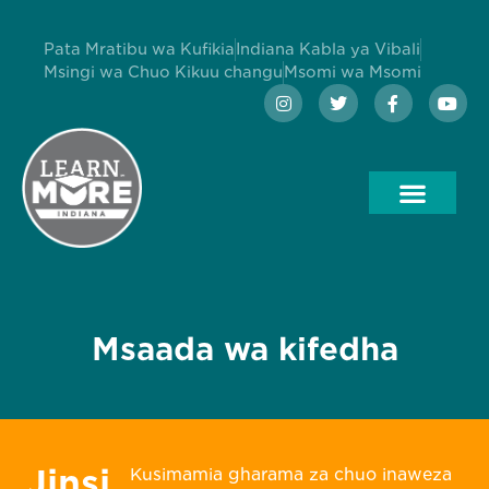
Pata Mratibu wa Kufikia
Indiana Kabla ya Vibali
Msingi wa Chuo Kikuu changu
Msomi wa Msomi
Msaada wa kifedha
Jinsi
Kusimamia gharama za chuo inaweza