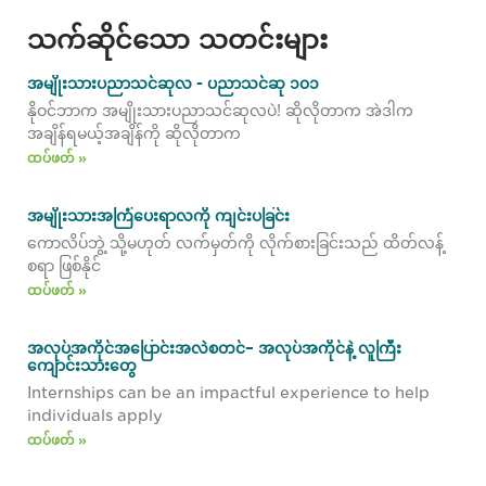
သက်ဆိုင်သော သတင်းများ
အမျိုးသားပညာသင်ဆုလ - ပညာသင်ဆု ၁၀၁
နိုဝင်ဘာက အမျိုးသားပညာသင်ဆုလပဲ! ဆိုလိုတာက အဲဒါက
အချိန်ရမယ့်အချိန်ကို ဆိုလိုတာက
ထပ်ဖတ် »
အမျိုးသားအကြံပေးရာလကို ကျင်းပခြင်း
ကောလိပ်ဘွဲ့ သို့မဟုတ် လက်မှတ်ကို လိုက်စားခြင်းသည် ထိတ်လန့်
စရာ ဖြစ်နိုင်
ထပ်ဖတ် »
အလုပ်အကိုင်အပြောင်းအလဲစတင်– အလုပ်အကိုင်နဲ့ လူကြီး
ကျောင်းသားတွေ
Internships can be an impactful experience to help
individuals apply
ထပ်ဖတ် »