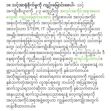
၁။ သင့်အာရုံစိုက်မှုကို ကျဉ်းမြောင်းစေပါ–
သင့်
အကျိုးစီးပွားကို ၂-၃ မတူညီတဲ့
အလုပ်အကိုင်အစုအဝေး
တွေဆီ ကျဉ်းမြောင်းအောင်
ကြိုးစားပါ။ အလုပ်အကိုင်
အစုလိုက်အပြုံလိုက် အလုပ်အကိုင်အုပ်စုတစ်စုဖြစ်ပြီး
အားလုံးဟာ STEM, IT သို့မဟုတ် ထုတ်လုပ်မှုကဲ့သို့သော
အမျိုးအစားတစ်မျိုးတည်းနှင့် ကိုက်ညီသော အလုပ်အကိုင်
အုပ်စုတစ်စုဖြစ်သည်။ ကျောင်းမှာ သင်ကြိုက်တဲ့ သင်တန်း
တွေ၊ သင့်ကိုယ်ပိုင်အကျိုးစီးပွားတွေနဲ့ ကိုက်ညီတဲ့
အလုပ်အကိုင်အစုအဝေးတွေအကြောင်း စဉ်းစားကြည့်ပါ။ ဒီ
နေရာကိုစဖို့ ကူညီပေးနိုင်တဲ့ မေးခွန်းတွေ
စာရင်းရှိပါတယ်
။
အထက်တန်းကျောင်းတက်တုန်းက အင်္ဂလိပ်၊ လူမှုဗေဒနဲ့ က
မ္ဘာ့ယဉ်ကျေးမှုလို သင်တန်းတွေကို နှစ်သက်တယ်။
အတိုချုပ်ပြောရရင် စာဖတ်ရတာ၊ စာရေးရတာကို ကျွန်တော်
နှစ်သက်တဲ့အတွက် လူအုပ်စုတွေ ဘယ်လို အပြန်အလှန်
ဆက်သွယ်ရသလဲဆိုတာ သင်ယူရတာကို နှစ်သက်တယ်။
အနုပညာနဲ့ ဆက်သွယ်ရေးပညာရေးနဲ့ လေ့ကျင့်ရေးလို
အလုပ်အကိုင်အစုအဖွဲ့တွေဟာ ကျွန်တော့်အကျိုးအတွက်
တန်းစီထားတယ်။