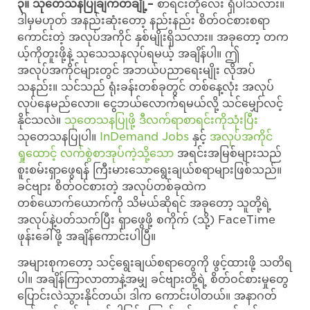
၃။ သုတေသနပြုချက်တချို့–
စာရင်းတိုလေး ရှိပါသလား။
ဒါမှမဟုတ် အနည်းဆုံးတော့ နည်းနည်း စိတ်ဝင်စားစရာ
ကောင်းတဲ့ အလုပ်အကိုင် နှစ်မျိုးရှိသလား။ အခုတော့ တက
ယ့်ကိုတူးဖို့နဲ့ သုသေသနလုပ်ရမယ့် အချိန်ပါ။ ဤ
အလုပ်အကိုင်များတွင် အဘယ်ပညာရေးမျိုး လိုအပ်
သနည်း။ သင်သည် ရုံးခန်းတစ်ခုတွင် တစ်နေ့လုံး အလုပ်
လုပ်နေမည်လော။ ငွေဘယ်လောက်ရမယ်လို့ သင်မျှော်လင့်
နိုင်သလဲ။
သုတေသနပြုဖို့ ဒီလက်ရာစာရင်းကိုသုံးပြီး
သုတေသနပြုပါ။
InDemand Jobs
နှင့်
အလုပ်အကိုင်
ရှုထောင့် လက်စွဲစာအုပ်ကဲ့သို့သော
အရင်းအမြစ်များသည်
စူးစမ်းရှာဖွေရန် ကြီးမားသောရွေးချယ်စရာများဖြစ်သည်။
ခင်ဗျား စိတ်ဝင်စားတဲ့ အလုပ်တစ်ခုထဲက
တစ်ယောက်ယောက်ကို သိမယ်ဆိုရင် အခုတော့ သူတို့ရဲ့
အလုပ်နဲ့ပတ်သက်ပြီး ရှာဖွေဖို့ စကိုက် (သို့) FaceTime
ဖုန်းခေါ်ဖို့ အချိန်ကောင်းပါပြီ။
အများစုကတော့ သင့်ရွေးချယ်စရာတွေကို ဖွင့်ထားဖို့ သတိရ
ပါ။ အချိန်ကြာလာတာနဲ့အမျှ ခင်ဗျားတို့ရဲ့ စိတ်ဝင်စားမှုတွေ
ပြောင်းလဲသွားနိုင်တယ်၊ ဒါက ကောင်းပါတယ်။ အနာဂတ်