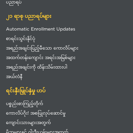
ပညာရပ်
၂၁ ရာစု ပညာရပ်များ
Automatic Enrollment Updates
စာရင်းသွင်းနိုင်ပုံ
အရည်အချင်းပြည့်မီသော ကောလိပ်များ
အထက်တန်းကျောင်း အရင်းအမြစ်များ
အရည်အချင်းကို ထိန်းသိမ်းထားပါ
အယ်လံနီ
ရင်းနှီးမြှုပ်နှံမှု ဟပ်
ပစ္စည်းစာကြည့်တိုက်
ကောလိပ်ဂိုး! အစပြုလုပ်ဆောင်မှု
ကျောင်းသားများအတွက်
မိဘများနှင့် ဂါးဒီးယန်းများအတွက်