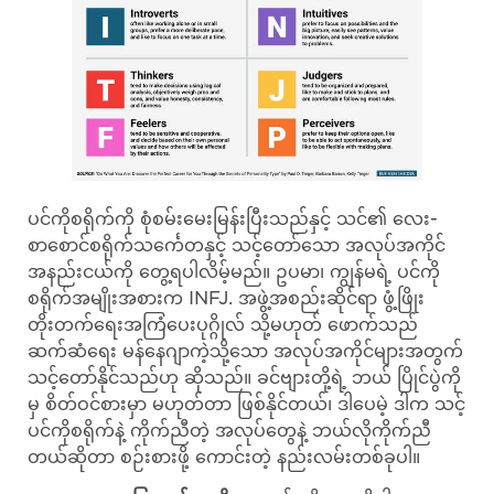
ပင်ကိုစရိုက်ကို စုံစမ်းမေးမြန်းပြီးသည်နှင့် သင်၏ လေး-
စာစောင်စရိုက်သင်္ကေတနှင့် သင့်တော်သော အလုပ်အကိုင်
အနည်းငယ်ကို တွေ့ရပါလိမ့်မည်။ ဥပမာ၊ ကျွန်မရဲ့ ပင်ကို
စရိုက်အမျိုးအစားက INFJ. အဖွဲ့အစည်းဆိုင်ရာ ဖွံ့ဖြိုး
တိုးတက်ရေးအကြံပေးပုဂ္ဂိုလ် သို့မဟုတ် ဖောက်သည်
ဆက်ဆံရေး မန်နေဂျာကဲ့သို့သော အလုပ်အကိုင်များအတွက်
သင့်တော်နိုင်သည်ဟု ဆိုသည်။ ခင်ဗျားတို့ရဲ့ ဘယ် ပြိုင်ပွဲကို
မှ စိတ်ဝင်စားမှာ မဟုတ်တာ ဖြစ်နိုင်တယ်၊ ဒါပေမဲ့ ဒါက သင့်
ပင်ကိုစရိုက်နဲ့ ကိုက်ညီတဲ့ အလုပ်တွေနဲ့ ဘယ်လိုကိုက်ညီ
တယ်ဆိုတာ စဉ်းစားဖို့ ကောင်းတဲ့ နည်းလမ်းတစ်ခုပါ။