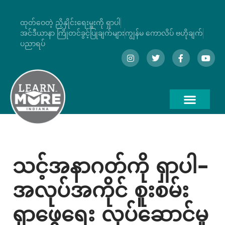
ထုတ်ဝေတဲ့ ညှိနှိုင်းရေးမှူးကို ရှာပါ
အင်ဒီယာနာ ကြိုတင်ခွင့်ပြုချက်များ
ကျွန်မ ကောလိပ် ဗဟိုချက်
ပညာရပ်
သင့်အနာဂတ်ကို ရှာပါ–
အလုပ်အကိုင် စူးစမ်း
ရှာဖွေရေး လုပ်ဆောင်မှု