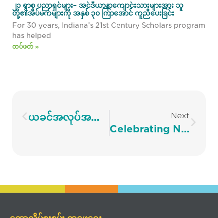
၂၁ ရာစု ပညာရှင်များ– အင်ဒီယာနာကျောင်းသားများအား သူ
တို့၏အိပ်မက်များကို အနှစ် ၃၀ ကြာအောင် ကူညီပေးခြင်း
For 30 years, Indiana’s 21st Century Scholars program
has helped
ထပ်ဖတ် »
Next
ယခင်အလုပ်အပြောင်းအလဲတစ်ခုကို ကြိုတင်ကာကွယ်ပါ– အလုပ်အကိုင်နှင့် လူကြီးကျောင်းသားများ
Celebrating National Mentoring Month
ကောလိပ်စူးစမ်း ရှာဖွေရေး