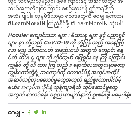
တွင် သင်မည်သူမည်ဝါဖြစ်ကြောင်းနှင့် အနာဂတ်တွင် အ
ဘယ်အရာလိုချင်ကြောင်း စစဉ်းစားရန် ဤအချိန်ကို
အသုံးပြုပါ။ လူမှုမီဒီယာမှာ ရလဒ်တွေကို ဝေမျှခြင်းလား။
#LearnMoreIN
ကြည့်နိုင်ဖို့ #LearnMoreIN သုံးပါ!
Hoosier ကျောင်းသား များ ၊ မိသားစု များ နှင့် ပညာရှင်
များ စွာ တို့သည် CoVID-19 ကို တုံ့ပြန် သည့် အနေဖြင့်
လာ မည့် သီတင်းပတ် အနည်းငယ် အတွက် ကျောင်း နေ့
ပိတ် သိမ်း မှု များ ကို ကိုင်တွယ် ဖြေရှင်း နေ ကြ ကြောင်း
ကျွန်ုပ် တို့ သိ ထား ကြ သည် ။ နောက်လအတွင်းမှာတော့
ကျွန်တော်တို့ရဲ့ ဘလော့ဂ်ကို ကောလိပ်နဲ့ အလုပ်အကိုင်
အဆင်သင့်လုပ်ဆောင်မှုတွေအတွက် ရည်စူးထားပါလိမ့်
မယ်။
အလုပ်အကိုင်နဲ့
ကုန်ကျစရိတ် လုပ်ဆောင်မှုတွေ
အတွက် စာသင်ခန်း ပစ္စည်းစာမျက်နှာကို စူးစမ်းဖို့ မမေ့ပါနဲ့။
ဝေမျှ -