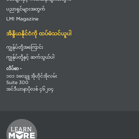
ပညာရှင်များအတွက်
LMI Magazine
အိန္ဒိယနိုင်ငံကို ထပ်မံသင်ယူပါ
ကျွန်ုပ်တို့အကြောင်း
ကျွန်ုပ်တို့နှင့် ဆက်သွယ်ပါ
လိပ်စာ -
၁၀၁ ဒဗလျူ အိုဟိုင်အိုလမ်း
Suite 300
အင်ဒီယာနာပိုလစ် ၄၆၂၀၄