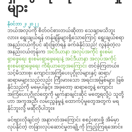
များ
နိုဝင်ဘာ ၂၊ ၂၀၂၂
ဘယ်အလုပ်ကို စိတ်ဝင်စားတယ်ဆိုတာ သေချာမသိဘူး
လား။ ရွေးချယ်ရန် တန်ချိန်များရှိသောကြောင့် ရွေးချယ်စရာ
အနည်းငယ်ကိုပင် ဆုံးဖြတ်ရန် ခက်ခဲနိုင်သည်! လွန်ခဲ့တဲ့လ
အနည်းငယ်တုန်းက
အင်ဒီယာနာ အလုပ်အကိုင် စူးစမ်း
ရှာဖွေရေး စူးစမ်းရှာဖွေရေးနဲ့ အင်ဒီယာနာ အလုပ်အကိုင်
စူးစမ်းရှာဖွေရေး
ကိရိယာတွေအကြောင်း
တင်ခဲ့ကြတယ်။
သင့်မိသားစု၊ ကျောင်းအကြံပေးပုဂ္ဂိုလ်များနှင့် ဆရာ/
ဆရာမများသည်လည်း ကြီးမားသော အရင်းအမြစ်များ ဖြစ်
နိုင်သည်ကို မမေ့ပါနှင့်။ အခုတော့ ဆရာတွေနဲ့ ကျောင်း
အကြံပေးပုဂ္ဂိုလ်တွေကို မျက်နှာချင်းဆိုင် မတွေ့ရလို့ပဲ သူတို့
ဟာ အကူအညီ၊ လမ်းညွှန်မှုနဲ့ ထောက်ပံ့မှုတွေအတွက် မရ
နိုင်ဘူးလို့ မဆိုလိုပါဘူး။
ခင်ဗျားလိုချင်တဲ့ အနာဂတ်အကြောင်း စစဉ်းစားဖို့ အိမ်မှာ
လုပ်နိုင်တဲ့ တခြားလုပ်ဆောင်မှုတချို့ကို ကြည့်ကြရအောင်။