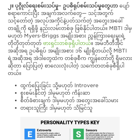
၂။ ပုဂ္ဂိုလ်ရေးစမ်းသပ်မှု– ဥပဓိရုပ်စမ်းသပ်မှုတွေဟာ
ပျော်
စရာကောင်းပြီး အချက်အလက်တွေ— သင့်အတွက်
သင့်တော်တဲ့ အလုပ်အကိုင်နဲ့ပတ်သက်တဲ့ အတွေးအခေါ်
တချို့ကို ရရှိဖို့ နည်းလမ်းတစ်ခု ဖြစ်နိုင်ပါတယ်။ MBTI ဒါမှ
မဟုတ် Myers-Briggs အမျိုးအစား ညွှန်ကြားရေးမှူးရဲ့
တိုတိုတုတ်တုတ်
ဗားရှင်းတစ်ခုရှိပါတယ်
။ အမ်ဘီတီအိုင်
အဆိုအရ ဥပဓိရုပ် အမျိုးအစား ၁၆ မျိုးရှိတယ်လို့ MBTI
ရဲ့အဆိုအရ အဲဒါတွေထဲက တစ်ခုစီက ကျွန်တော်တို့ ရှိမလား
ဆိုတာ ပြောပြတဲ့ စာလေးလုံးပါတဲ့ သင်္ကေတတစ်ခုစီရှိပါ
တယ်။
ထွက်ပြေးခြင်း သို့မဟုတ် Introvere
စူးစမ်းနိုင်တဲ့ ဒါမှမဟုတ် ကိန်းဆာ
စိတ်ခံစားချက် ဒါမှမဟုတ် အတွေးအခေါ်သမား
တရားသူကြီး ဒါမှမဟုတ် သိမြင်သူ