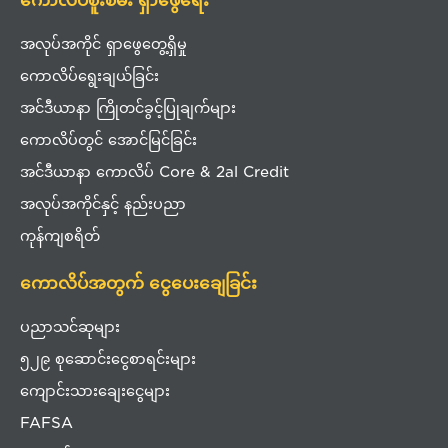
အလုပ်အကိုင် ရှာဖွေတွေ့ရှိမှု
ကောလိပ်ရွေးချယ်ခြင်း
အင်ဒီယာနာ ကြိုတင်ခွင့်ပြုချက်များ
ကောလိပ်တွင် အောင်မြင်ခြင်း
အင်ဒီယာနာ ကောလိပ် Core & 2al Credit
အလုပ်အကိုင်နှင့် နည်းပညာ
ကုန်ကျစရိတ်
ကောလိပ်အတွက် ငွေပေးချေခြင်း
ပညာသင်ဆုများ
၅၂၉ စုဆောင်းငွေစာရင်းများ
ကျောင်းသားချေးငွေများ
FAFSA