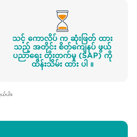
သင့် ကောလိပ် က ဆုံးဖြတ် ထား
သည့် အတိုင်း စိတ်ကျေနပ် ဖွယ်
ပညာရေး တိုးတက်မှု (SAP) ကို
ထိန်းသိမ်း ထား ပါ ။
ွယ်ပါ။