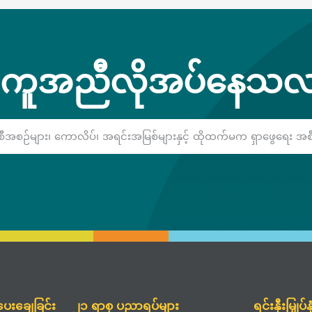
ကူအညီလိုအပ်နေသလ
ေးချေခြင်း
၂၁ ရာစု ပညာရပ်များ
ရင်းနှီးမြှုပ်န