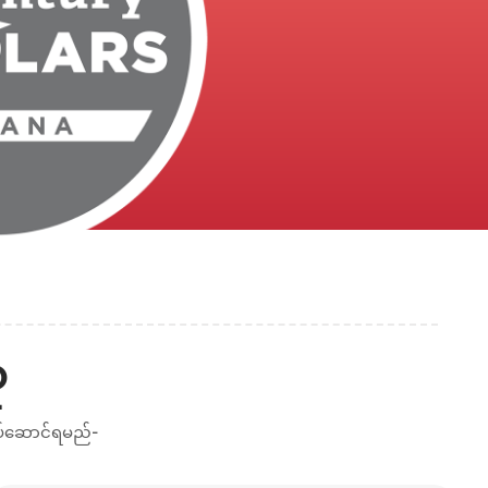
ု
ပ်ဆောင်ရမည်-