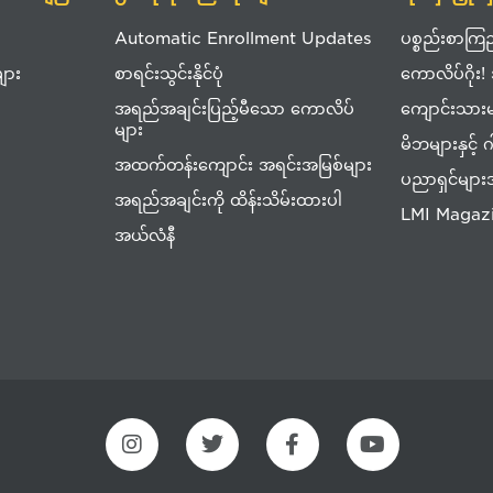
Automatic Enrollment Updates
ပစ္စည်းစာကြည
ျား
စာရင်းသွင်းနိုင်ပုံ
ကောလိပ်ဂိုး!
အရည်အချင်းပြည့်မီသော ကောလိပ်
ကျောင်းသား
များ
မိဘများနှင့်
အထက်တန်းကျောင်း အရင်းအမြစ်များ
ပညာရှင်မျာ
အရည်အချင်းကို ထိန်းသိမ်းထားပါ
LMI Magaz
အယ်လံနီ