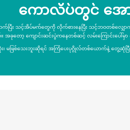
ကောလိပ်တွင် အောင်မ
်ပြီး သင့်အိပ်မက်တွေကို လိုက်စားနေပြီး သင့်ဘဝတစ်လျှောက
 အခုတော့ ကျောင်းဆင်းပွဲကနေတစ်ဆင့် လမ်းကြောင်းပေါ်မှာ ဆ
ံး၊ မဖြစ်သေးဘူးဆိုရင် အကြံပေးပုဂ္ဂိုလ်တစ်ယောက်နဲ့ တွေ့ဆုံပြ