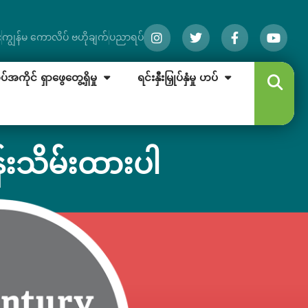
း
ကျွန်မ ကောလိပ် ဗဟိုချက်
ပညာရပ်
အကိုင် ရှာဖွေတွေ့ရှိမှု
ရင်းနှီးမြှုပ်နှံမှု ဟပ်
်းသိမ်းထားပါ