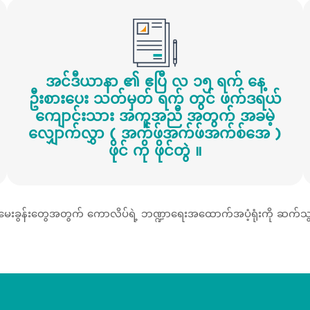
အင်ဒီယာနာ ၏ ဧပြီ လ ၁၅ ရက် နေ့
ဦးစားပေး သတ်မှတ် ရက် တွင် ဖက်ဒရယ်
ကျောင်းသား အကူအညီ အတွက် အခမဲ့
လျှောက်လွှာ ( အက်ဖ်အက်ဖ်အက်စ်အေ )
ဖိုင် ကို ဖိုင်တွဲ ။
ေးခွန်းတွေအတွက် ကောလိပ်ရဲ့ ဘဏ္ဍာရေးအထောက်အပံ့ရုံးကို ဆက်သ