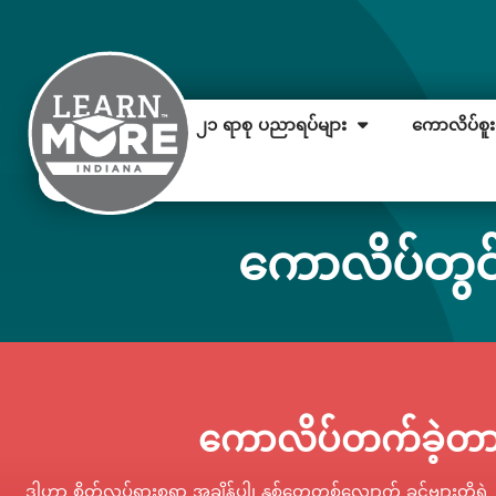
၂၁ ရာစု ပညာရပ်များ
ကောလိပ်စူးစ
ကောလိပ်တွင်
ကောလိပ်တက်ခဲ့တာပ
ဒါဟာ စိတ်လှုပ်ရှားစရာ အချိန်ပါ၊ နှစ်တွေတစ်လျှောက် ခင်ဗျားတို့ရဲ