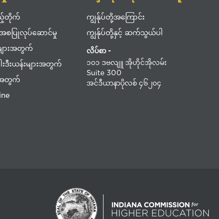
့်တိုက်
ကျွန်ုပ်တို့အကြောင်း
 အစပြုလုပ်ဆောင်မှု
ကျွန်ုပ်တို့နှင့် ဆက်သွယ်ပါ
များအတွက်
လိပ်စာ -
၁၀၁ ဒဗလျူ အိုဟိုင်အိုလမ်း
 ဂါးဒီးယန်းများအတွက်
Suite 300
းအတွက်
အင်ဒီယာနာပိုလစ် ၄၆၂၀၄
ine