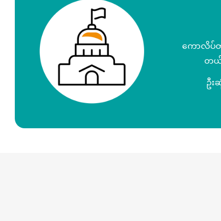
ကောလိပ်တက
တယ်။
ဦးဆု