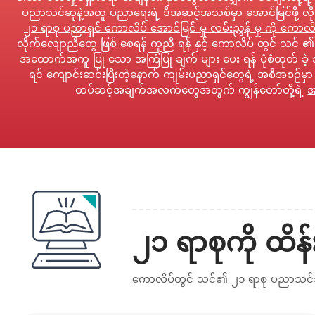
ပညာသင်ဆုနဲ့အတူ ပညာရေးရဲ့ ဒီအဆင့်အသစ်မှာ အောင်မြင်ဖို့ လ
၂၁ ရာစု ပညာရှင် ကောလိပ် အောင်မြင် မှု လမ်းညွှန် မှု ကို ကောလိ
လိုက်လျောညီထွေ ဖြစ် စေရန် ကူညီ ရန် နှင့် ကောလိပ် တွင် သင် ၏
အထောက်အကူ ပြု သော အကြံပြု ချက် များ ပေး ရန် ပုံစံထုတ် ခဲ့ 
ရင် ကျောင်းဆင်းပြီးတဲ့နောက် ကျမ်းပညာရှင်တွေရဲ့ အစီအစဉ်မ
ထပ်ဆင့်အချက်အလက်တွေအတွက် ကျွန်တော်တို့ရဲ့
အ
၂၁ ရာစုကို ထိ
ကောလိပ်တွင် သင်၏ ၂၁ ရာစု ပညာသင်ဆု