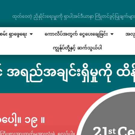
ထုတ်ဝေတဲ့ ညှိနှိုင်းရေးမှူးကို ရှာပါ
အင်ဒီယာနာ ကြိုတင်ခွင့်ပြုချက်မျာ
မ်း ရှာဖွေရေး
ကောလိပ်အတွက် ငွေပေးချေခြင်း
အလုပ်
ကျွန်ုပ်တို့နှင့် ဆက်သွယ်ပါ
 အရည်အချင်းရှိမှုကို ထိန
ေါ့။ ၁၉ ။
့ ကြိုးစားအားထုတ်မှုအားလုံးရဲ့ ရလဒ်ပါ။ ၂၁ ရာစု