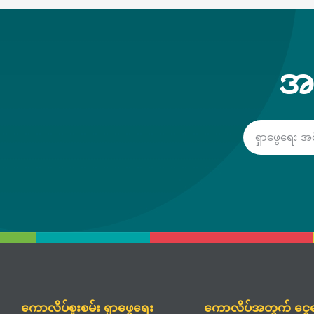
အ
ကောလိပ်စူးစမ်း ရှာဖွေရေး
ကောလိပ်အတွက် ငွေပ