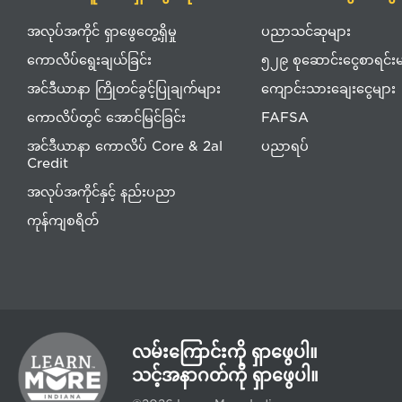
အလုပ်အကိုင် ရှာဖွေတွေ့ရှိမှု
ပညာသင်ဆုများ
ကောလိပ်ရွေးချယ်ခြင်း
၅၂၉ စုဆောင်းငွေစာရင်းမ
အင်ဒီယာနာ ကြိုတင်ခွင့်ပြုချက်များ
ကျောင်းသားချေးငွေများ
ကောလိပ်တွင် အောင်မြင်ခြင်း
FAFSA
အင်ဒီယာနာ ကောလိပ် Core & 2al
ပညာရပ်
Credit
အလုပ်အကိုင်နှင့် နည်းပညာ
ကုန်ကျစရိတ်
လမ်းကြောင်းကို ရှာဖွေပါ။
သင့်အနာဂတ်ကို ရှာဖွေပါ။