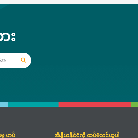
ား
ှံမှု ဟပ်
အိန္ဒိယနိုင်ငံကို ထပ်မံသင်ယူပါ