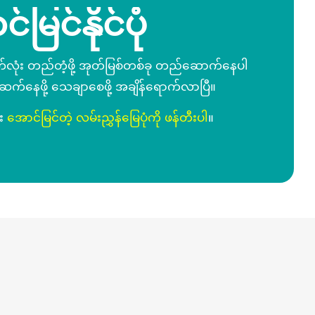
ြင်နိုင်ပုံ
်လုံး တည်တံ့ဖို့ အုတ်မြစ်တစ်ခု တည်ဆောက်နေပါ
က်နေဖို့ သေချာစေဖို့ အချိန်ရောက်လာပြီ။
ီး
အောင်မြင်တဲ့ လမ်းညွှန်မြေပုံကို ဖန်တီးပါ
။