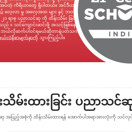
ိုအပ်တဲ့ ကိရိယာတွေ ရှိပါတယ်။ အင်ဒီယာနာ ၏
ပ်
လေ့လာ မှု အလေ့အထ များ နှင့် ဘဝ ပုံစံ ကို
 ၂၁ ရာစု ပညာသင်ဆု ကို ထိန်းသိမ်း ခြင်း အပေါ်
သည် ။ သင်ကျောင်းဆင်းဖို့ အသင့်ဖြစ်နေမယ်ဆို
ှာ ဘယ်လိုဆက်ပါဝင်ရမယ်ဆိုတာနဲ့ပတ်သက်ပြီး
ယ်လံနီစာမျက်နှာကို
သွားကြည့်ပါ။
န်းသိမ်းထားခြင်း ပညာသင်ဆ
 အပြည့်အစုံကို ထိန်းသိမ်းထားရန် အောက်ပါအရာအားလုံးကို သင်လု