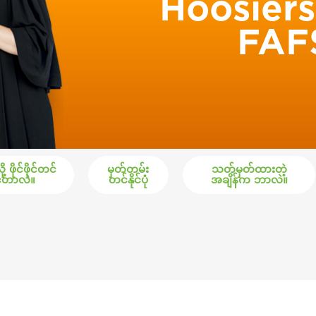
Hoosiers
FAFS
့ ဖိုင်ဖိုင်တင်
မှတ်တမ်း
သတ်မှတ်ထားတဲ့
်တာလဲ။
တင်နိုင်ပုံ
အချိန်က ဘာလဲ။