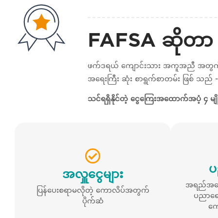
FAFSA ဆိုတာ
ဖက်ဒရယ် ကျောင်းသား အကူအညီ အတွက် အ
အရေးကြီး ဆုံး စာရွက်စာတမ်း ဖြစ် သည် 
သင်ရရှိနိုင်တဲ့ ငွေကြေးအထောက်အပံ့ ၄ မျိ
ပ
အလှူငွေများ
အရည်အသွေ
ပြန်ပေးစရာမလိုတဲ့ ကောလိပ်အတွက်
ပညာရေး
ပိုက်ဆံ
ကေ