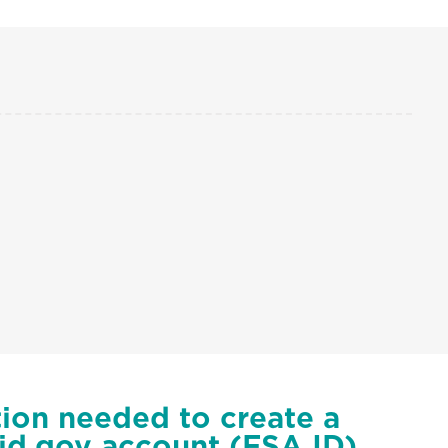
ion needed to create a
id.gov account (FSA ID)