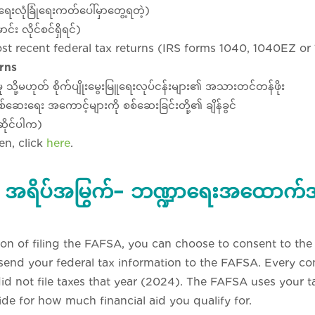
ှုရေးလုံခြုံရေးကတ်ပေါ်မှာတွေ့ရတဲ့)
်း လိုင်စင်ရှိရင်)
st recent federal tax returns (IRS forms 1040, 1040EZ o
rns
်နှံမှု သို့မဟုတ် စိုက်ပျိုးမွေးမြူရေးလုပ်ငန်းများ၏ အသားတင်တန်ဖိုး
 စစ်ဆေးရေး အကောင့်များကို စစ်ဆေးခြင်းတို့၏ ချိန်ခွင်
ိုင်ပါက)
zen, click
here
.
ရိပ်အမြွက်– ဘဏ္ဍာရေးအထောက်အပ
n of filing the FAFSA, you can choose to consent to the 
 send your federal tax information to the FAFSA. Every c
did not file taxes that year (2024). The FAFSA uses your 
de for how much financial aid you qualify for.