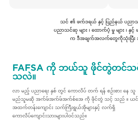
သင် ၏ ဖက်ဒရယ် နှင့် ပြည်နယ် ပညာသင်ဆ
ပညာသင်ဆု များ ၊ ထောက်ပံ့ မှု များ ၊ နှင့
က ဒီအချက်အလက်တွေကိုသုံးပြီး 
FAFSA ကို ဘယ်သူ ဖိုင်တွဲတင်သင့
သလဲ။
လာ မည့် ပညာရေး နှစ် တွင် ကောလိပ် တက် ရန် စဉ်းစား နေ သူ
မည်သူမဆို အက်ဖ်အက်ဖ်အက်စ်အေ ကို ဖိုင်တွဲ သင့် သည် ။ ယင်
အထက်တန်းကျောင်း သက်ကြီးရွယ်အိုများနှင့် လက်ရှိ
ကောလိပ်ကျောင်းသားများပါဝင်သည်။