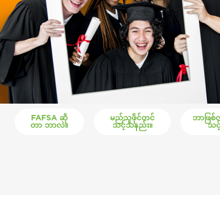
FAFSA ဆို
မည်သူဖိုင်တင်
ဘာဖြစ်လို
တာ ဘာလဲ။
သင့်သနည်း။
သင့