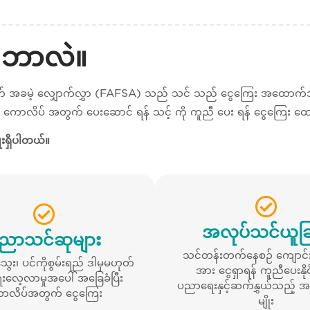
 ဘာလဲ။
ခမဲ့ လျှောက်လွှာ (FAFSA) သည် သင် သည် ငွေကြေး အထောက်အပံ့ 
- ကောလိပ် အတွက် ပေးဆောင် ရန် သင့် ကို ကူညီ ပေး ရန် ငွေကြေး ထော
ုးရှိပါတယ်။
အလုပ်သင်ယူခြ
ညာသင်ဆုများ
သင်တန်းတက်နေစဉ် ကျောင်
း၊ ပင်ကိုစွမ်းရည် ဒါမှမဟုတ်
အား ငွေရှာရန် ကူညီပေးနို
လေ့လာမှုအပေါ် အခြေခံပြီး
ပညာရေးနှင့်ဆက်နွှယ်သည့် အလ
ာလိပ်အတွက် ငွေကြေး
မျိုး