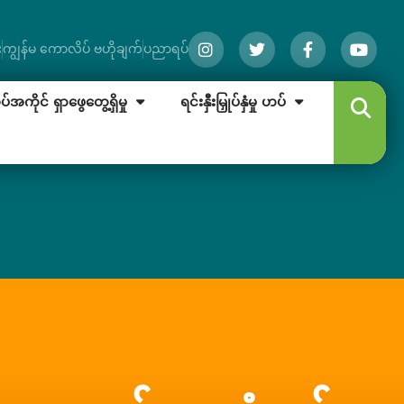
း
ကျွန်မ ကောလိပ် ဗဟိုချက်
ပညာရပ်
အကိုင် ရှာဖွေတွေ့ရှိမှု
ရင်းနှီးမြှုပ်နှံမှု ဟပ်