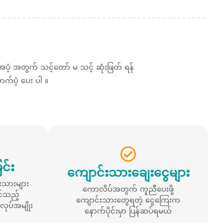
အတွက် သင့်တော် မ သင့် ဆုံးဖြတ် ရန်
က်ပံ့ ပေး ပါ ။
င်း
ကျောင်းသားချေးငွေများ
းသားများ
ကောလိပ်အတွက် ကူညီပေးဖို့
င်သည့်
ကျောင်းသားတွေရတဲ့ ငွေကြေးက
ုပ်အမျိုး
နောက်ပိုင်းမှာ ပြန်ဆပ်ရမယ်