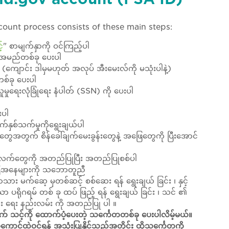
ount process consists of these main steps:
်
" စာမျက်နှာကို ဝင်ကြည့်ပါ
သူအမည်တစ်ခု ပေးပါ
 (ကျောင်း ဒါမှမဟုတ် အလုပ် အီးမေးလ်ကို မသုံးပါနဲ့)
စ်ခု ပေးပါ
လူမှုရေးလုံခြုံရေး နံပါတ် (SSN) ကို ပေးပါ
းပါ
နှစ်သက်မှုကိုရွေးချယ်ပါ
်တွေအတွက် စိန်ခေါ်ချက်မေးခွန်းတွေနဲ့ အဖြေတွေကို ပြီးအောင်
်တွေကို အတည်ပြုပြီး အတည်ပြုစစ်ပါ
ြေအနေများကို သဘောတူညီ
သား မက်ဆေ့ မှတစ်ဆင့် စစ်ဆေး ရန် ရွေးချယ် ခြင်း ၊ နှင့်
သော ပရိုဂရမ် တစ် ခု ထပ် ဖြည့် ရန် ရွေးချယ် ခြင်း ၊ သင် ၏
ေး ရေး နည်းလမ်း ကို အတည်ပြု ပါ ။
ာက် သင့်ကို ထောက်ပံ့ပေးတဲ့ သင်္ကေတတစ်ခု ပေးပါလိမ့်မယ်။
်ထဲဝင်ရန် အသုံးပြုနိုင်သည့်အတိုင်း ထိုသင်္ကေတကို