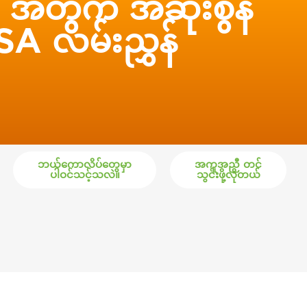
 အတွက် အဆုံးစွန်
A လမ်းညွှန်
ဘယ်ကောလိပ်တွေမှာ
အကူအညီ တင်
ပါဝင်သင့်သလဲ။
သွင်းဖို့လိုတယ်