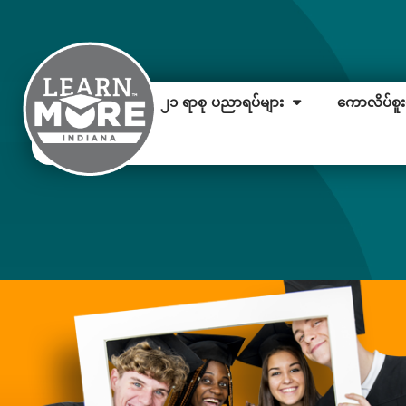
၂၁ ရာစု ပညာရပ်များ
ကောလိပ်စူးစ