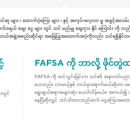
ု များ ၊ ထောက်ပံ့ကြေး များ ၊ နှင့် အလုပ်-လေ့လာ မှု အခွင့်အလမ်း မ
် ဖက်ဒရယ် ချေး ငွေ များ တွင် သင် မည်မျှ ချေးငှား နိုင် ကြောင်း ကို
ဘယ်အဖွဲ့အစည်းဆိုင်ရာ အခြေပြုအထောက်အပံ့ကိုလည်း သင်ရရှိနိုင်
FAFSA ကို ဘာလို့ ဖိုင်တွ
်
FAFSA ကို တင်သွင်းခြင်းက သင်၏ အနာဂတ်ပညာရေးကုန်
ပေးသည်။ လာမယ့်နှစ် ဘယ်မှာရောက်မယ်ဆိုတာ မသေ
ရွေးချယ်စရာအများဆုံး ပေးပါလိမ့်မယ်။ အကယ်၍ သ
းတွင်
နေပြီဆိုလျှင် သင်သိထားသည်ထက် ငွေကြေးအထောက်အပံ့