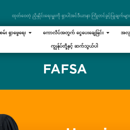
ထုတ်ဝေတဲ့ ညှိနှိုင်းရေးမှူးကို ရှာပါ
အင်ဒီယာနာ ကြိုတင်ခွင့်ပြုချက်မျာ
မ်း ရှာဖွေရေး
ကောလိပ်အတွက် ငွေပေးချေခြင်း
အလုပ်
ကျွန်ုပ်တို့နှင့် ဆက်သွယ်ပါ
FAFSA