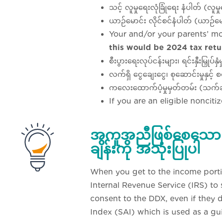
သင့် လူမှုရေးလုံခြုံရေး နံပါတ် (လူမ
ယာဉ်မောင်း လိုင်စင်နံပါတ် (ယာဉ်မောင
Your and/or your parents’ mo
this would be 2024 tax retu
စီးပွားရေးလုပ်ငန်းများ၊ ရင်းနှီးမြှုပ
လက်ရှိ ငွေချေးငွေ၊ စုဆောင်းမှုနှင့်
ကလေးထောက်ပံ့မှုမှတ်တမ်း (သက်ဆ
If you are an eligible nonciti
အကူအညီဖြစ်စေသော အ
ချိန်းကို အသုံးပြုပါ
When you get to the income portio
Internal Revenue Service (IRS) to
consent to the DDX, even if they 
Index (SAI) which is used as a gui